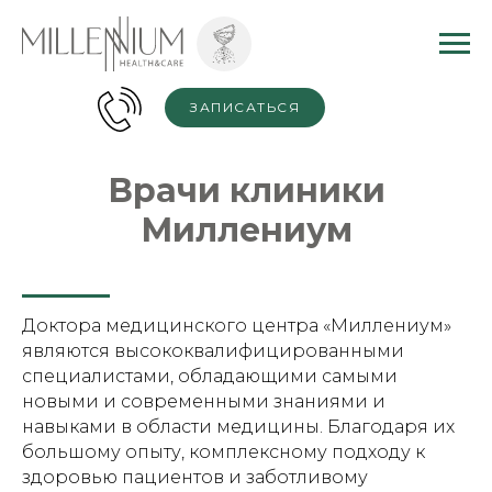
#rec1626423201 .nlm113-active-btn438840339 .tn-atom .tn-
atom__button-text { color: #ffff !important; }
ЗАПИСАТЬСЯ
Врачи клиники
Миллениум
Доктора медицинского центра «Миллениум»
являются высококвалифицированными
специалистами, обладающими самыми
новыми и современными знаниями и
навыками в области медицины. Благодаря их
большому опыту, комплексному подходу к
здоровью пациентов и заботливому