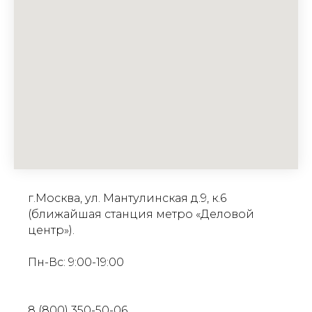
ПОДРОБНЕЕ
Андросова
Ольга
Валерьевна
Акушер-
гинеколог
высшей
квалификационной
категории,
специалист
интегральной,
превентивной
и
г.Москва, ул. Мантулинская д.9, к.6
антивозрастной
(ближайшая станция метро «Деловой
медицины
Врач
центр»).
ультразвуковой
диагностики
Пн-Вс: 9:00-19:00
ПОДРОБНЕЕ
8 (800) 350-50-06