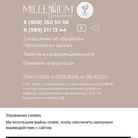
8 (800) 350 50 06
8 (989) 511 13 44
Соглашение об обработки
персональных данных
Политика конфиденциальности
Правовая информация
Л041-01050-61/00328246 от 08.10.2021
г.
Сайт носит исключительно информационный характер
и ни при каких условиях не является публично
офертой, определяемой положениями ч.2 ст. 437
Гражданского кодекса Рф.
ООО «Новая клиника»
Управление cookies
г. Ростов-на-Дону,
Мы используем файлы cookie, чтобы обеспечить наилучшее
пер. Семашко, дом 117Г
взаимодействие с сайтом.
Все изображения сотрудников компании, физических лиц,
включая их фотопортреты, размещены на данном сайте с их