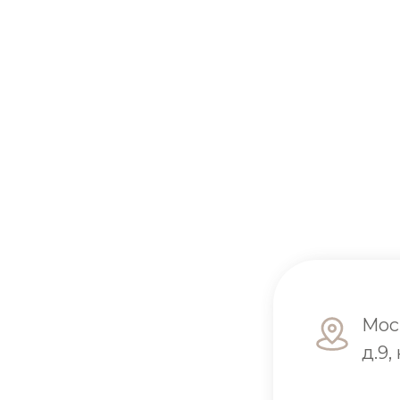
Мос
д.9, 