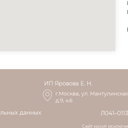
ИП Яровова Е. Н.
г.Москва, ул. Мантулинска
д.9, к.6
альных данных
Л041–0113
Сайт носит исключ