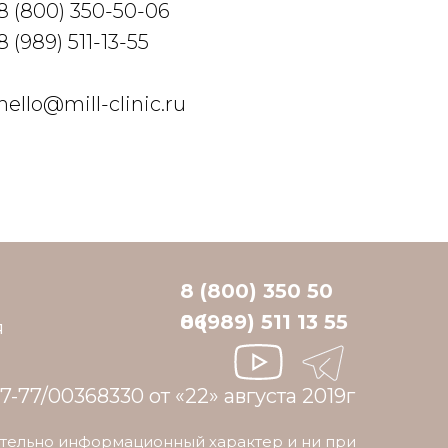
8 (800) 350-50-06
8 (989) 511-13-55
hello@mill-clinic.ru
8 (800) 350 50
06
8 (989) 511 13 55
я
7-77/00368330 от «22» августа 2019г
ительно информационный характер и ни при