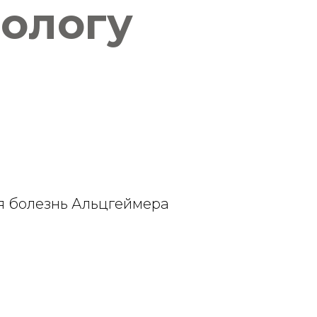
рологу
я болезнь Альцгеймера