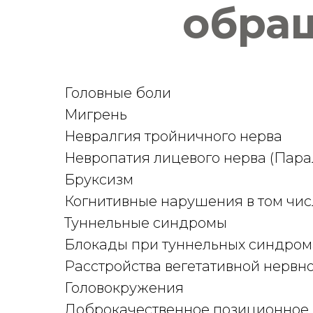
обращ
Головные боли
Мигрень
Невралгия тройничного нерва
Невропатия лицевого нерва (Пара
Бруксизм
Когнитивные нарушения в том чис
Туннельные синдромы
Блокады при туннельных синдром
Расстройства вегетативной нервн
Головокружения
Доброкачественное позиционное 