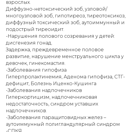
взрослых.
Диффузно-нетоксический зоб, узловой/
многоузловой зоб, гипотиреоз, тиреотоксикоз,
диффузный токсический зоб, аутоиммунный и
подострый тиреоидит.
-Нарушения полового созревания у детей:
дисгенезия гонад.
Задержка, преждевременное половое
развитие, нарушение менструального цикла у
девочек, гинекомастия.
-Заболевания гипофиза
Гиперпролактинемия, Аденома гипофиза, СТГ-
дефицит, Болезнь Иценко-Кушинга
-Заболевания надпочечников
Гиперкортицизм, надпочечниковая
недостаточность, синдром уставших
надпочечников.
-Заболевания паращитовидных желез –
аутоиммунный полигландулярный синдром
-СПКЯ