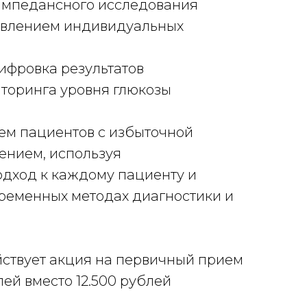
импедансного исследования
🔸Пр
тавлением индивидуальных
сост
реко
ифровка результатов
🔸Ус
торинга уровня глюкозы
непр
ем пациентов с избыточной
Зани
ением, используя
масс
дход к каждому пациенту и
инди
временных методах диагностики и
осно
лече
йствует акция на первичный прием
🔥То
лей вместо 12.500 рублей
докт