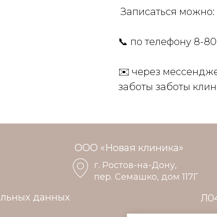
Записаться можно:
📞 по телефону 8-8
✉️ через мессендж
заботы заботы клини
ООО «Новая клиника»
г. Ростов-на-Дону,
пер. Семашко, дом 117Г
альных данных
Л04