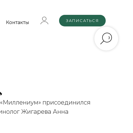
ЗАПИСАТЬСЯ
Контакты

Отли
 «Миллениум» присоединился
К ко
инолог Жигарева Анна
новы
Викт