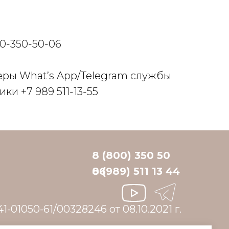
Запи
00-350-50-06
📞 п
еры What’s App/Telegram службы
✉️ ч
ки +7 989 511-13-55
забо
8 (800) 350 50
06
8 (989) 511 13 44
1-01050-61/00328246 от 08.10.2021 г.