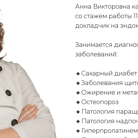
Анна Викторовна к
со стажем работы 11
докладчик на эндо
Занимается диагно
заболеваний:
🔸Сахарный диабет 1
🔸Заболевания щит
🔸Ожирение и мета
🔸Остеопороз
🔸Патология паращ
🔸Патология надпо
🔸Гиперпролатине