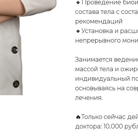
🔸Проведение био
состава тела с сос
рекомендаций
🔸Установка и расш
непрерывного мони
Занимается ведени
массой тела и ожир
индивидуальный по
основываясь на со
лечения.
🔥Только сейчас де
доктора: 10.000 руб