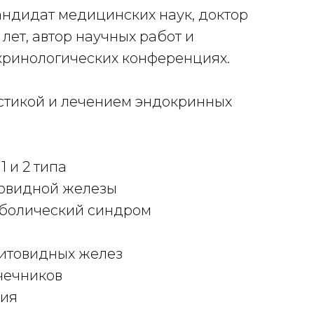
андидат медицинских наук, доктор
Анна
 лет, автор научных работ и
со с
кринологических конференциях.
докл
стикой и лечением эндокринных
Зани
забо
 и 2 типа
🔸Са
овидной железы
🔸За
болический синдром
🔸Ож
🔸Ос
итовидных желез
🔸Па
чечников
🔸Па
мия
🔸Ги