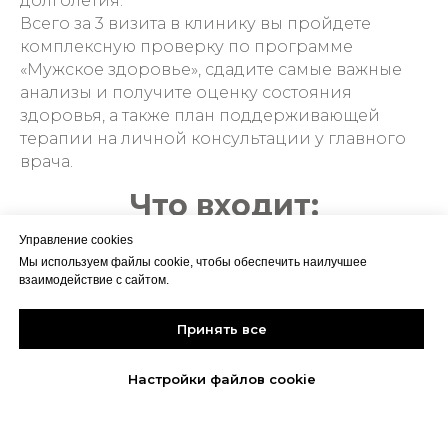
долголетия.
Всего за 3 визита в клинику вы пройдете
комплексную проверку по программе
«Мужское здоровье», сдадите самые важные
анализы и получите оценку состояния
здоровья, а также план поддерживающей
терапии на личной консультации у главного
врача.
Что входит:
Управление cookies
Мы используем файлы cookie, чтобы обеспечить наилучшее
взаимодействие с сайтом.
Принять все
98 490₽
Настройки файлов cookie
● Комплекс анализов ЧЕКАП ЯРОВОВА:
● 25-OH витамин D, суммарный (кальциферол)
● Клинический анализ крови с лейкоцитарной