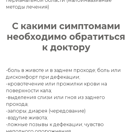
перианальной области (малоинвазивные
методы лечения)
С какими симптомами
необходимо обратиться
к доктору
-боль в животе и в заднем проходе; боль или
дискомфорт при дефекации;
-кровотечение или прожилки крови на
поверхности кала;
-выделения слизи или гноя из заднего
прохода;
-запоры; диарея (чередование)
-вздутие живота;
-ложные позывы к дефекации; чувство
неполного опорожнения