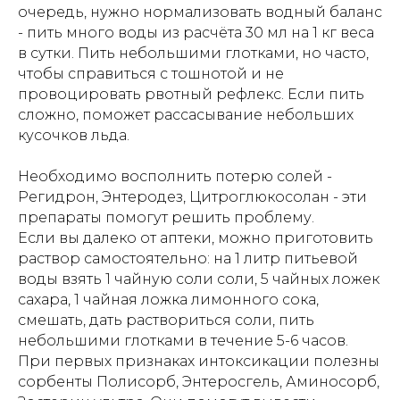
очередь, нужно нормализовать водный баланс
- пить много воды из расчёта 30 мл на 1 кг веса
в сутки. Пить небольшими глотками, но часто,
чтобы справиться с тошнотой и не
провоцировать рвотный рефлекс. Если пить
сложно, поможет рассасывание небольших
кусочков льда.
Необходимо восполнить потерю солей -
Регидрон, Энтеродез, Цитроглюкосолан - эти
препараты помогут решить проблему.
Если вы далеко от аптеки, можно приготовить
раствор самостоятельно: на 1 литр питьевой
воды взять 1 чайную соли соли, 5 чайных ложек
сахара, 1 чайная ложка лимонного сока,
смешать, дать раствориться соли, пить
небольшими глотками в течение 5-6 часов.
При первых признаках интоксикации полезны
сорбенты Полисорб, Энтеросгель, Аминосорб,