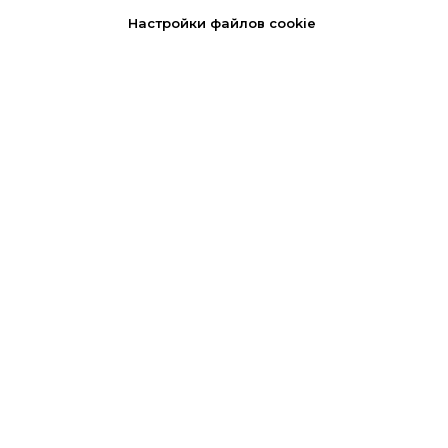
Настройки файлов cookie
Варламова
Лилия Михайловна
Врач гастроэнтеролог,
диетолог, терапевт
ЗАПИСАТЬСЯ