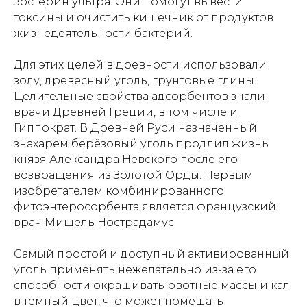
Зостерин ультра. Они помогут вывести
токсины и очистить кишечник от продуктов
жизнедеятельности бактерий.
Для этих целей в древности использовали
золу, древесный уголь, грунтовые глины.
Целительные свойства адсорбентов знали
врачи Древней Греции, в том числе и
Гиппократ. В Древней Руси назначенный
знахарем берёзовый уголь продлил жизнь
князя Александра Невского после его
возвращения из Золотой Орды. Первым
изобретателем комбинированного
фитоэнтеросорбента является французский
врач Мишель Нострадамус.
Самый простой и доступный активированный
уголь применять нежелательно из-за его
способности окрашивать рвотные массы и кал
в тёмный цвет, что может помешать