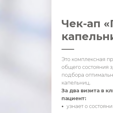
Чек-ап «
капельн
Это комплексная п
общего состояния з
подбора оптимальн
капельниц.
За два визита в 
пациент:
️узнает о состоян