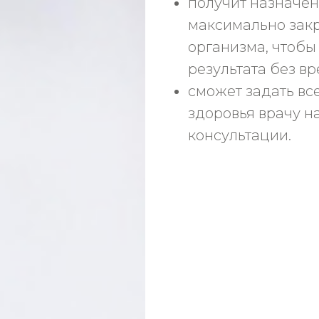
получит назначен
максимально зак
организма, чтобы
результата без вр
сможет задать вс
здоровья врачу н
консультации.