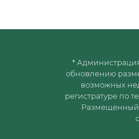
* Администраци
обновлению разме
возможных нед
регистратуре по те
Размещенный 