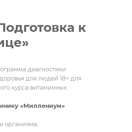
Подготовка к
ице»
рограмма диагностики
доровья для людей 18+ для
ого курса витаминных
клинику «Миллениум»
ии организма;