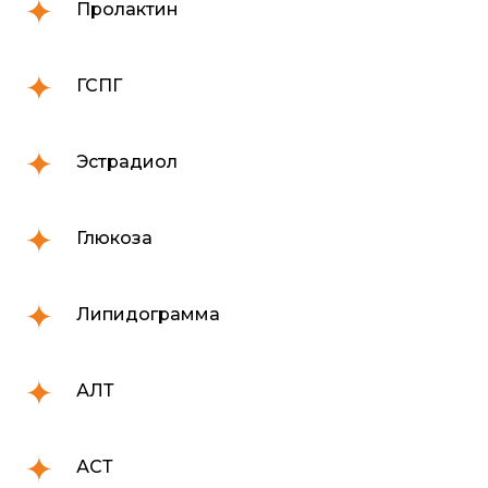
Пролактин
ГСПГ
Эстрадиол
Глюкоза
Липидограмма
АЛТ
АСТ