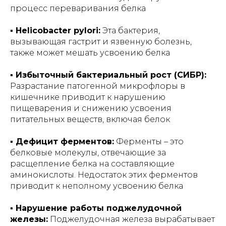
процесс переваривания белка
▪️ Helicobacter pylori:
Эта бактерия,
вызывающая гастрит и язвенную болезнь,
также может мешать усвоению белка
▪️ Избыточный бактериальный рост (СИБР):
Разрастание патогенной микрофлоры в
кишечнике приводит к нарушению
пищеварения и снижению усвоения
питательных веществ, включая белок
▪️ Дефицит ферментов:
Ферменты – это
белковые молекулы, отвечающие за
расщепление белка на составляющие
аминокислоты. Недостаток этих ферментов
приводит к неполному усвоению белка
▪️ Нарушение работы поджелудочной
железы:
Поджелудочная железа вырабатывает