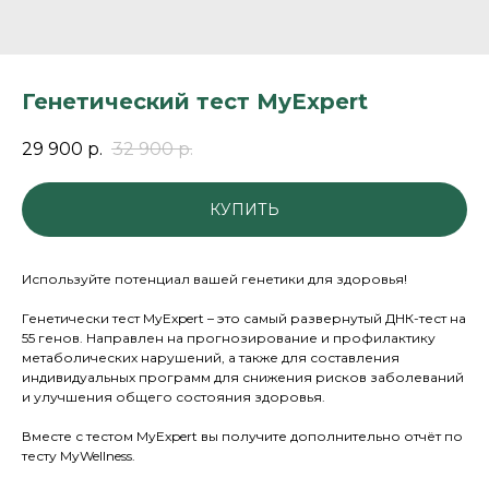
Генетический тест MyExpert
29 900
р.
32 900
р.
КУПИТЬ
Используйте потенциал вашей генетики для здоровья!
Генетически тест MyExpert – это самый развернутый ДНК-тест на
55 генов. Направлен на прогнозирование и профилактику
метаболических нарушений, а также для составления
индивидуальных программ для снижения рисков заболеваний
и улучшения общего состояния здоровья.
Вместе с тестом MyExpert вы получите дополнительно отчёт по
тесту MyWellness.