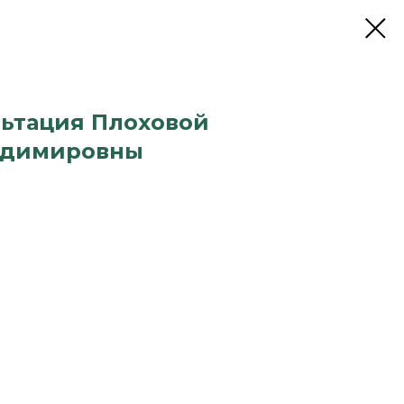
ьтация Плоховой
адимировны