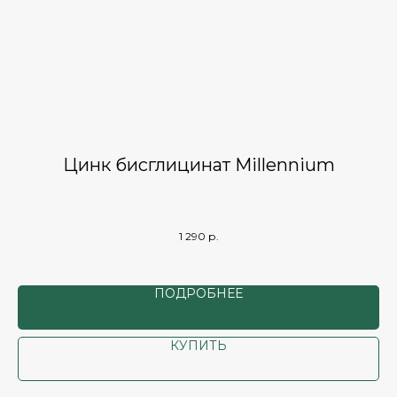
Цинк бисглицинат Millennium
й
Про
кот
В с
1 290
р.
без
ла
Сро
ПОДРОБНЕЕ
КУПИТЬ